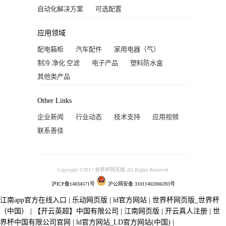
自动化解决方案
可选配置
应用领域
配电箱柜
汽车配件
家用电器（气）
制冷 净化 空滤
电子产品
塑料防水盒
其他类产品
Other Links
企业新闻
行业动态
技术支持
应用视频
联系善佳
Copyright ©2017 世界杯网页版 All Rights Reserved.
沪ICP备14034571号
沪公网安备 31011402006393号
江南app官方在线入口
|
乐动网页版
|
ld官方网站
|
世界杯网页版_世界杯
（中国）
|
【开云英超】中国有限公司
|
江南网页版
|
开云真人注册
|
世
界杯中国有限公司官网
|
ld官方网站_LD官方网站(中国)
|