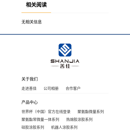
相关阅读
无相关信息
关于我们
走进善佳
公司相册
合作客户
产品中心
世界杯（中国）官方在线登录
聚氨酯微量系列
聚氨酯常微量一体系列
热熔胶涂胶系列
硅胶涂胶系列
机器人涂胶系列