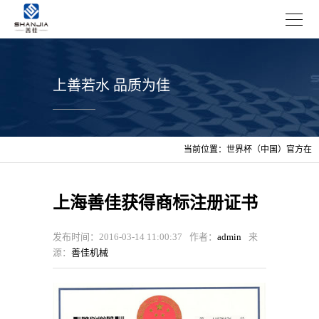
上善若水 品质为佳
当前位置：
世界杯（中国）官方在
线登录
>
资讯
>
企业新闻
上海善佳获得商标注册证书
发布时间：2016-03-14 11:00:37
作者：
admin
来
源：
善佳机械