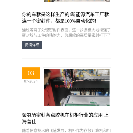
你的车就是这样生产的!新能源汽车工厂就
连一个密封件，都是100%自动化的!
通过等离子处理密封件表面，这一步骤极大地增强了
密封胶与工件的粘附力，为后续的高质量密封打下了
坚实基础。而智能混合腔头直接在工件上涂出防水密
阅读详细
封胶，并一体发泡成型密封条，不
03
07-2024
聚氨酯密封条点胶机在机柜行业的应用 上
海善佳
​随着信息技术的飞速发展，机柜作为存放计算机和相