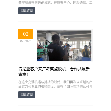
关控制设备的关键设施，在数据中心、网络通信、工
业自动化等领域发挥着越来越重要的作用。而聚氨酯
阅读详细
密封条点胶机作为一种高效、精确的自动化涂胶设
备，在机柜行业中得到了广泛应用。本文将探讨聚氨
酯密封条点胶机在机柜行业的应用及其优势。
02
07-2024
肯尼亚客户来厂考察点胶机，合作共赢新
篇章！
在这个充满机遇与挑战的时代，我们再次以卓越的产
品实力和专业的服务态度，赢得了国际市场的认可与
信赖！近日，来自东非明珠——肯尼亚的尊贵客户，
阅读详细
亲临我司生产现场，对我们的密封条点胶机进行了全
面而深入的考察。