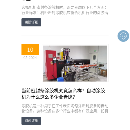
选择机柜密封条涂胶机时，需要考虑以下几个方面：
行业标准：机柜密封涂胶机应符合机柜行业的涂胶密
封标准，特别是防水、防尘、防火和防虫效果。应选
阅读详细
择防护等级为IP64以上的密封胶条，以确保机柜在户
外恶劣环境下能够经受住考验。
技术参数：关注涂胶机的技术参数，如三轴运行行
程、较大平移速度、较大加速度和重复定位精度等。
10
这些参数将影响涂胶机的涂胶精度和效率。
05-2024
设备特点：机柜密封涂胶机应具备自动点胶、图形可
调、用户可使用手操器控制等特点。图形可调范围应
满足机柜密封条涂胶的需求，用户可根据实际需求定
制。
当前密封条涂胶机究竟怎么样？自动涂胶
机为什么这么多企业青睐？
涂胶机是一种用于在工件表面均匀涂密封胶条的自动
化设备。这种设备在多个行业中都有广泛应用，如机
箱机柜、汽车、电子、净化、空滤等。对于涂胶机的
阅读详细
看法，可以从以下几个方面来