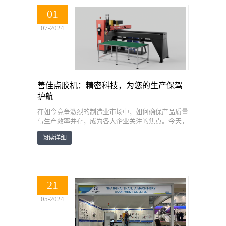
01
07-2024
善佳点胶机：精密科技，为您的生产保驾
护航
在如今竞争激烈的制造业市场中，如何确保产品质量
与生产效率并存，成为各大企业关注的焦点。今天，
就为大家介绍一款备受赞誉的工业利器——善佳点胶
阅读详细
机，它以精密科技与卓越性能，助力企业轻松应对生
产挑战。
21
05-2024