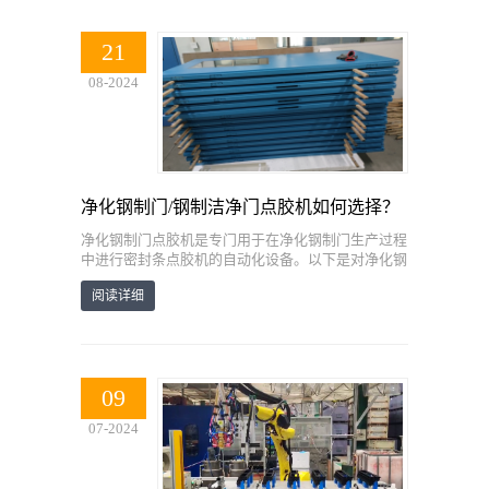
21
08-2024
净化钢制门/钢制洁净门点胶机如何选择？
净化钢制门点胶机是专门用于在净化钢制门生产过程
中进行密封条点胶机的自动化设备。以下是对净化钢
制门点胶机的详细介绍：一、定义与功能净化钢制门
阅读详细
点胶机，又称涂胶机、发泡
09
07-2024