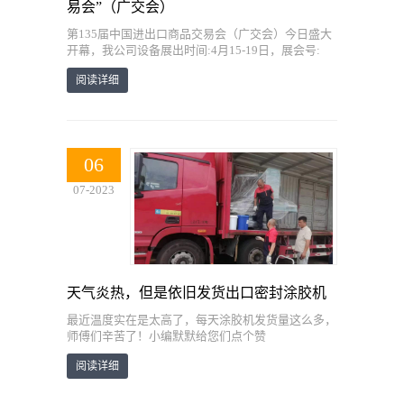
易会”（广交会）
第135届中国进出口商品交易会（广交会）今日盛大
开幕，我公司设备展出时间:4月15-19日，展会号:
20.1K24
阅读详细
06
07-2023
天气炎热，但是依旧发货出口密封涂胶机
最近温度实在是太高了，每天涂胶机发货量这么多，
师傅们辛苦了！小编默默给您们点个赞
阅读详细