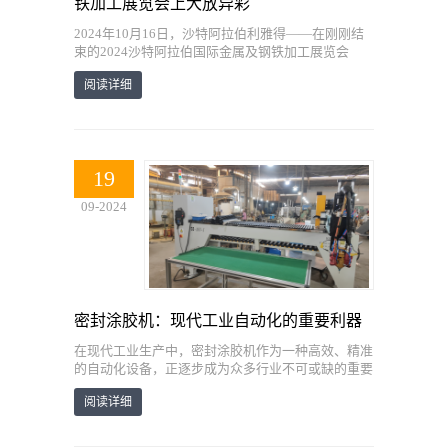
铁加工展览会上大放异彩
2024年10月16日，沙特阿拉伯利雅得——在刚刚结
束的2024沙特阿拉伯国际金属及钢铁加工展览会
上，上海善佳以其卓越的密封涂胶机技术和产品，赢
阅读详细
得了国内外客户的广泛赞誉
19
09-2024
密封涂胶机：现代工业自动化的重要利器
在现代工业生产中，密封涂胶机作为一种高效、精准
的自动化设备，正逐步成为众多行业不可或缺的重要
工具。特别是在机柜制造、汽车配件、电子产品、家
阅读详细
用电器等领域，密封涂胶机以