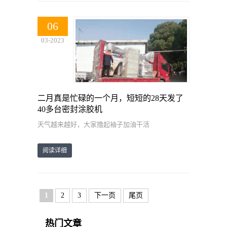
06
03-2023
二月真是忙碌的一个月，短短的28天发了
40多台密封涂胶机
天气越来越好，大家撸起袖子加油干活
阅读详细
1
2
3
下一页
尾页
热门文章