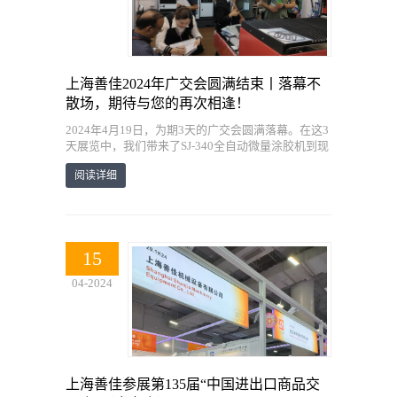
上海善佳2024年广交会圆满结束丨落幕不
散场，期待与您的再次相逢！
2024年4月19日，为期3天的广交会圆满落幕。在这3
天展览中，我们带来了SJ-340全自动微量涂胶机到现
场，给各位客户展示涂胶系统与技术，吸引了来自全
阅读详细
国各地的参观者和业界人士，并成功
15
04-2024
上海善佳参展第135届“中国进出口商品交