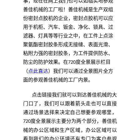
事，现在在网上我们也可以
如临实地参观
善佳机械的工厂啦！善佳机械是生产双组
份密封点胶机的企业，密封点胶机可以应
用于机柜、
汽车、钣金、净化、
锁具、
过
滤器、灯具等
等行业之中，在工件上点涂
聚氨酯密封胶条形成无接缝、表面光滑、
粘附力强的密封胶条，为工件提供防水、
防尘的防护效果。
在
度全景展示栏目
720
（
点此直达
）我们可以通过全景图片全方
面的参观善佳机械的工厂内景。
点击链接我们就可以到达善佳机械的大
门口了，我们可以跟着箭头走也可以直接
通过场景选择来决定自己想要参观哪里，
度全景展示主要分为两个部分，善佳机
720
械的办公区域和生产区域，办公区域可以
看到我们的办公环境还有专门为客户参观