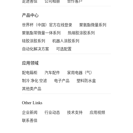
走进善佳
公司相册
合作客户
产品中心
世界杯（中国）官方在线登录
聚氨酯微量系列
聚氨酯常微量一体系列
热熔胶涂胶系列
硅胶涂胶系列
机器人涂胶系列
自动化解决方案
可选配置
应用领域
配电箱柜
汽车配件
家用电器（气）
制冷 净化 空滤
电子产品
塑料防水盒
其他类产品
Other Links
企业新闻
行业动态
技术支持
应用视频
联系善佳